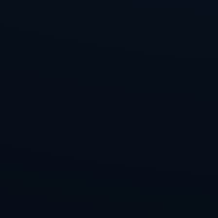
这并不仅仅意味着“找到一个入口”，而是意味着更少的无效
关注平台动态的人群
希望及时了解公告、更新、活动与版本进展，不再依赖碎片化
偏好移动体验的人群
需要更顺畅的APP安装、升级与日常访问流程，重视设备适配
注重尊享服务的人群
希望获得更聚焦的内容触达、个性化入口和更明确的服务支持
重视官方可信度的人群
对信息准确性、版本来源和后续支持有更高要求，希望减少不