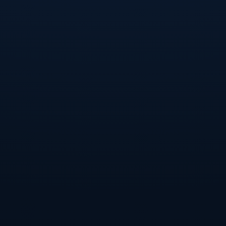
，而是反复确认信息、辨别版本、寻找支持的时间。6686体育
意力。
迟，帮助判断更有依据。