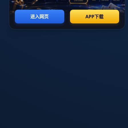
会员服务支持
响应更及时
尊享内容、更新通知与帮助支持更加集中高效。