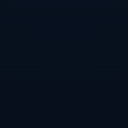
版本混淆带来的时间损耗。
处切换造成的使用中断。
少沟通成本与重复尝试。
体
视移动端体验的用户，需要明确的官方下载安装路径；已经加入
，建立清晰、统一、可持续使用的官方门户体系。