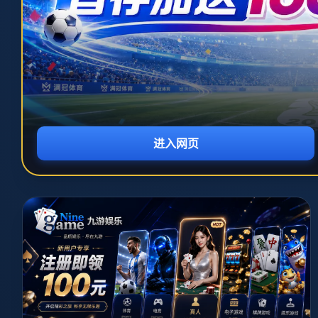
最新资讯
APP下载
帮助中心
官方入口
APP下载
官方尊享入口 · 资讯、下载、会员服务一站直达
连接更高效的体育信息获取方式，
6686
聚合权威动态、官方APP下载与会员专属服务入口，减少信
立即下载官方APP
查看最新官方资讯
官方入口价值
路径更清晰
避免因入口混乱造成的信息偏差与下载风险。
移动体验优势
更新更稳定
快速获取官方版本与安装指引，减少兼容问题。