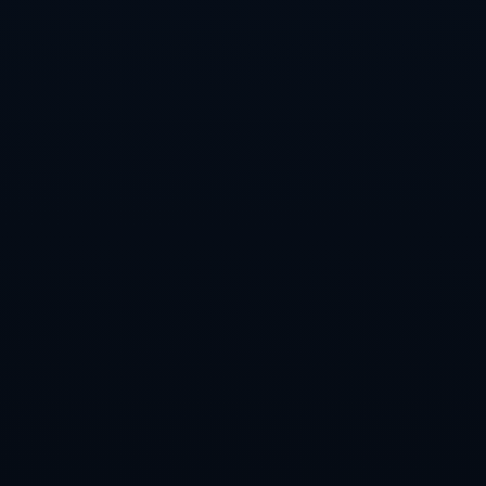
为回忆点？
征：
节奏短、符号强、情绪足
。它们不靠复杂堆砌取胜，而是通过
火和镜头语言让人印象深刻。对观众而言，这些亮点不仅是舞台