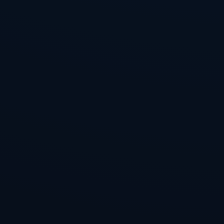
2026世界杯开幕式时间：先看“窗口”，再
截至目前，2026年世界杯的最终赛程与开幕式精确时间通常
球同步收看的时段。
从历届世界杯的经验看，开幕式不会太长，通常会控制在一个
重点”，而是能在短时间内感受到赛事正式开启的氛围。
揭幕战球队可能组合：通常谁来打第一场