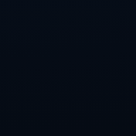
音乐、视觉与国家/城市气质，把“这届世界杯开始了”这件事
效果，更是一种赛事情绪的启动器：当你记住了开幕式，也更容