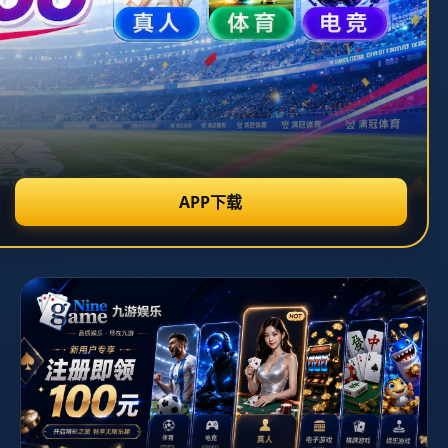
程与收视高峰一次看懂
略：揭幕战、流程与收视高峰一次看懂
播盛宴。开幕式何时开始、揭幕战可能是谁打谁、为什么时间会