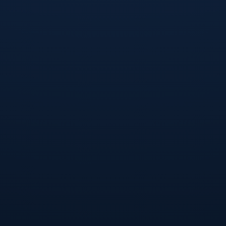
视高峰一次看懂
只看比赛日历，还要看开幕式怎么排、揭幕战可能怎么搭配，以及