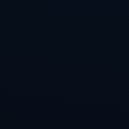
世界杯揭幕战的球队安排，往往受到东道主身份、分组规则和
注。
2026世界杯将由美国、加拿大、墨西哥联合举办，赛制与赛
易成为当天的社交话题中心；若由强队开启赛事，则更利于全
东道主出战：利于现场气氛和本地商业转化。
热门球队首秀：利于国际收视和媒体传播。
时间靠近晚间黄金档：利于跨时区观众集中观看。
典礼流程通常怎么安排？开场不是“直接踢
世界杯开幕式的核心，不是把节目做得越长越好，而是把“情
入球员入场、国歌/致意环节，最后才是开球。
赛前预热
：镜头切换、主持串联、观众情绪升温。
主题表演
：突出东道主文化与世界杯叙事。
球员入场
：将注意力从舞台转回球场。
正式开球
：完成从仪式到竞技的自然过渡。
这种安排背后的逻辑很直接：让不看球的人愿意停留，让看球