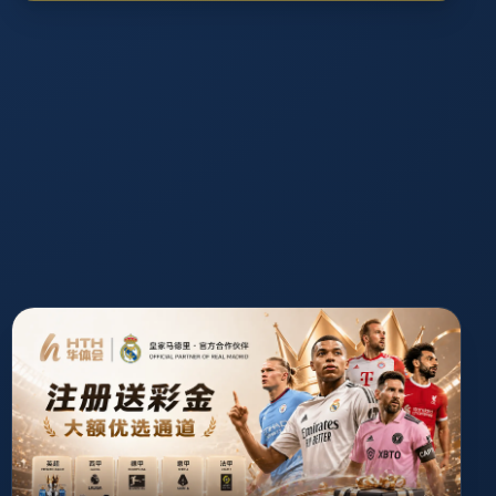
这样安排，这篇文章带你提前进入世界杯氛围。