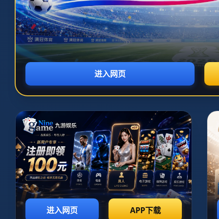
最新资讯
APP下载
帮助中心
官方入口
APP下载
官方版本下载入口
下载6686体育VIP官网官方APP
移动体验
更快，更稳，更省心
面向重视效率与体验的体育用户，官方APP整合资讯获取、个
性化推荐、账号服务与会员专属入口，适配iOS与Android，安
装流程清晰，更新更及时，使用更流畅。
立即获取官方APP
查看安装与常见问题
适配系统
iOS / Android
下载价值
官方更新更及时
服务方向