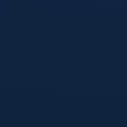
下载前最关心的，通常只有这几件事
是否为官方入口获取，减少识别成本与来源疑虑。
是否支持常见系统环境，安装过程是否足够清晰。
后续版本更新是否及时，能否减少反复查找新入口的
麻烦。
遇到安装、登录或更新问题时，是否能快速获得帮助
支持。
选择官方APP，核心不是“多一个应用”，而是让资讯获取、功
能访问与后续支持保持一致，减少不确定性，提升移动端的连
续体验。
下载流程尽量简单
选择适配设备系统的官方版本，完成安装后即可进入常用服务
入口。若设备权限、系统设置或更新提示影响安装体验，可直
接通过帮助支持获得对应指引。
更新更容易跟上