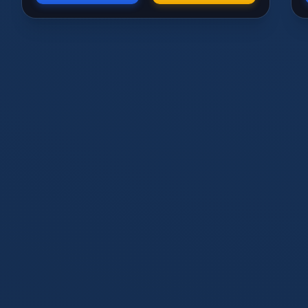
会员专属入口